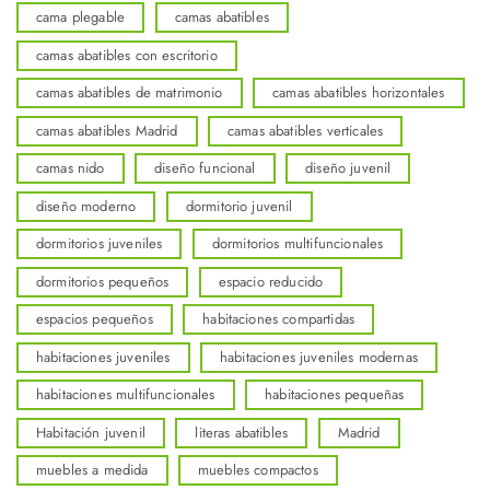
cama plegable
camas abatibles
camas abatibles con escritorio
camas abatibles de matrimonio
camas abatibles horizontales
camas abatibles Madrid
camas abatibles verticales
camas nido
diseño funcional
diseño juvenil
diseño moderno
dormitorio juvenil
dormitorios juveniles
dormitorios multifuncionales
dormitorios pequeños
espacio reducido
espacios pequeños
habitaciones compartidas
habitaciones juveniles
habitaciones juveniles modernas
habitaciones multifuncionales
habitaciones pequeñas
Habitación juvenil
literas abatibles
Madrid
muebles a medida
muebles compactos