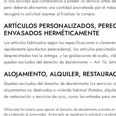
Si nos solicitas que comencemos a prestar un servicio antes de
pero deberás abonarnos una cantidad prorrateada por el trabajo
recogerá tu solicitud expresa al finalizar la compra.
ARTÍCULOS PERSONALIZADOS, PERE
ENVASADOS HERMÉTICAMENTE
Los artículos fabricados según tus especificaciones o clarame
rápidamente (productos perecederos), los artículos precintado
desprecintados tras la entrega, y las grabaciones de audio, ví
quedan excluidos del derecho de desistimiento — Art. 16, letras
ALOJAMIENTO, ALQUILER, RESTAURA
Quedan excluidos del derecho de desistimiento los servicios 
alojamientos no destinados a vivienda habitual (hoteles, alquil
de restauración y servicios de ocio, como las entradas para ev
Utiliza este formulario para ejercer el derecho de desistimiento previsto en 
de protección al consumidor. Al enviarlo se registrará tu solicitud y recibi