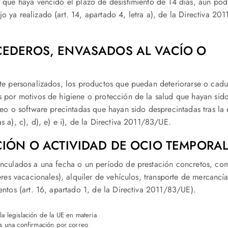
 que haya vencido el plazo de desistimiento de 14 días, aún podrá
 ya realizado (art. 14, apartado 4, letra a), de la Directiva 20
CEDEROS, ENVASADOS AL VACÍO O
nte personalizados, los productos que puedan deteriorarse o cad
s por motivos de higiene o protección de la salud que hayan sid
deo o software precintadas que hayan sido desprecintadas tras la 
 a), c), d), e) e i), de la Directiva 2011/83/UE.
CIÓN O ACTIVIDAD DE OCIO TEMPORA
vinculados a una fecha o un período de prestación concretos, co
eres vacacionales), alquiler de vehículos, transporte de mercancía
entos (art. 16, apartado 1, de la Directiva 2011/83/UE).
la legislación de la UE en materia
rás una confirmación por correo