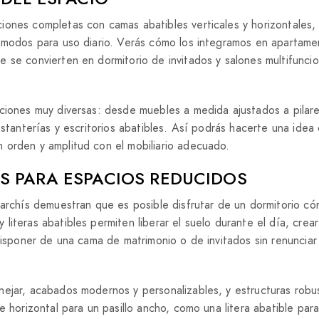
ones completas con camas abatibles verticales y horizontales, l
cómodos para uso diario. Verás cómo los integramos en apartame
 se convierten en dormitorio de invitados y salones multifunci
uciones muy diversas: desde muebles a medida ajustados a pilar
stanterías y escritorios abatibles. Así podrás hacerte una idea 
 orden y amplitud con el mobiliario adecuado.
S PARA ESPACIOS REDUCIDOS
rchís demuestran que es posible disfrutar de un dormitorio c
iteras abatibles permiten liberar el suelo durante el día, crea
disponer de una cama de matrimonio o de invitados sin renunciar
nejar, acabados modernos y personalizables, y estructuras robu
e horizontal para un pasillo ancho, como una litera abatible par