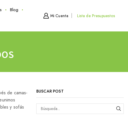
s
Blog
Mi Cuenta
Lista de Presupuestos
DOS
BUSCAR POST
vés de camas-
reunimos
bles y sofás