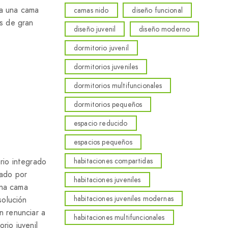
ra una cama
camas nido
diseño funcional
es de gran
diseño juvenil
diseño moderno
dormitorio juvenil
dormitorios juveniles
dormitorios multifuncionales
A
dormitorios pequeños
espacio reducido
espacios pequeños
habitaciones compartidas
rio integrado
zado por
habitaciones juveniles
una cama
habitaciones juveniles modernas
solución
n renunciar a
habitaciones multifuncionales
rio juvenil