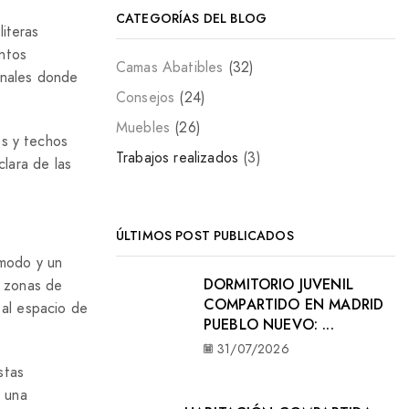
CATEGORÍAS DEL BLOG
iteras
ntos
Camas Abatibles
(32)
onales donde
Consejos
(24)
Muebles
(26)
es y techos
Trabajos realizados
(3)
clara de las
ÚLTIMOS POST PUBLICADOS
ómodo y un
DORMITORIO JUVENIL
r zonas de
COMPARTIDO EN MADRID
 al espacio de
PUEBLO NUEVO: ...
31/07/2026
stas
a una