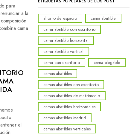
ETIQUETAS POPULARES DE LOS POST
do para
renunciar a la
ahorro de espacio
cama abatible
 composición
 combina cama
cama abatible con escritorio
cama abatible horizontal
cama abatible vertical
cama con escritorio
cama plegable
ITORIO
camas abatibles
CAMA
camas abatibles con escritorio
IDA
camas abatibles de matrimonio
camas abatibles horizontales
 hemos
mpacto
camas abatibles Madrid
antener el
camas abatibles verticales
ución