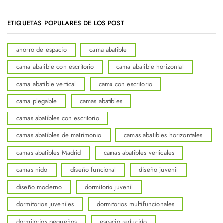
ETIQUETAS POPULARES DE LOS POST
ahorro de espacio
cama abatible
cama abatible con escritorio
cama abatible horizontal
cama abatible vertical
cama con escritorio
cama plegable
camas abatibles
camas abatibles con escritorio
camas abatibles de matrimonio
camas abatibles horizontales
camas abatibles Madrid
camas abatibles verticales
camas nido
diseño funcional
diseño juvenil
diseño moderno
dormitorio juvenil
dormitorios juveniles
dormitorios multifuncionales
dormitorios pequeños
espacio reducido