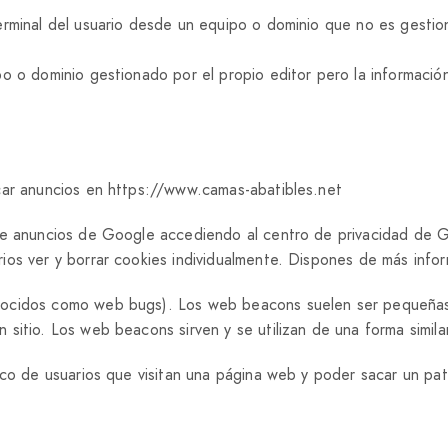
rminal del usuario desde un equipo o dominio que no es gestiona
po o dominio gestionado por el propio editor pero la informaci
car anuncios en https://www.camas-abatibles.net
 de anuncios de Google accediendo al centro de privacidad de 
rios ver y borrar cookies individualmente. Dispones de más in
cidos como web bugs). Los web beacons suelen ser pequeñas imá
itio. Los web beacons sirven y se utilizan de una forma similar
ico de usuarios que visitan una página web y poder sacar un pat