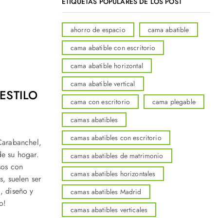
ETIQUETAS POPULARES DE LOS POST
ahorro de espacio
cama abatible
cama abatible con escritorio
cama abatible horizontal
cama abatible vertical
ESTILO
cama con escritorio
cama plegable
camas abatibles
camas abatibles con escritorio
Carabanchel,
de su hogar.
camas abatibles de matrimonio
sos con
camas abatibles horizontales
s, suelen ser
, diseño y
camas abatibles Madrid
o!
camas abatibles verticales