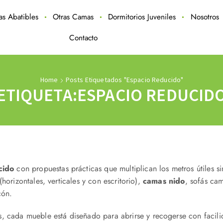
ras Abatibles
Otras Camas
Dormitorios Juveniles
Nosotros
Contacto
Home
Posts Etiquetados "espacio Reducido"
ETIQUETA:ESPACIO REDUCID
cido
con propuestas prácticas que multiplican los metros útiles s
(horizontales, verticales y con escritorio),
camas nido
, sofás ca
cón.
s, cada mueble está diseñado para abrirse y recogerse con facil