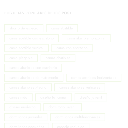
ETIQUETAS POPULARES DE LOS POST
ahorro de espacio
cama abatible
cama abatible con escritorio
cama abatible horizontal
cama abatible vertical
cama con escritorio
cama plegable
camas abatibles
camas abatibles con escritorio
camas abatibles de matrimonio
camas abatibles horizontales
camas abatibles Madrid
camas abatibles verticales
camas nido
diseño funcional
diseño juvenil
diseño moderno
dormitorio juvenil
dormitorios juveniles
dormitorios multifuncionales
dormitorios pequeños
espacio reducido