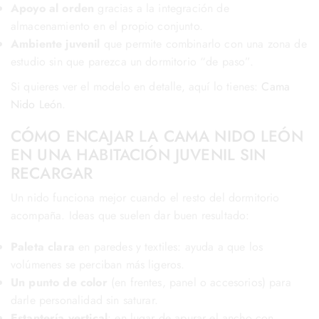
Apoyo al orden
gracias a la integración de
almacenamiento en el propio conjunto.
Ambiente juvenil
que permite combinarlo con una zona de
estudio sin que parezca un dormitorio “de paso”.
Si quieres ver el modelo en detalle, aquí lo tienes:
Cama
Nido León
.
CÓMO ENCAJAR LA CAMA NIDO LEÓN
EN UNA HABITACIÓN JUVENIL SIN
RECARGAR
Un nido funciona mejor cuando el resto del dormitorio
acompaña. Ideas que suelen dar buen resultado:
Paleta clara
en paredes y textiles: ayuda a que los
volúmenes se perciban más ligeros.
Un punto de color
(en frentes, panel o accesorios) para
darle personalidad sin saturar.
Estantería vertical
: en lugar de apurar el ancho con