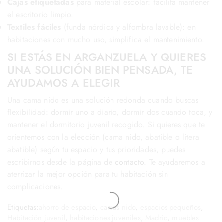
Cajas etiquetadas
para material escolar: facilita mantener
el escritorio limpio.
Textiles fáciles
(funda nórdica y alfombra lavable): en
habitaciones con mucho uso, simplifica el mantenimiento.
SI ESTÁS EN ARGANZUELA Y QUIERES
UNA SOLUCIÓN BIEN PENSADA, TE
AYUDAMOS A ELEGIR
Una cama nido es una solución redonda cuando buscas
flexibilidad: dormir uno a diario, dormir dos cuando toca, y
mantener el dormitorio juvenil recogido. Si quieres que te
orientemos con la elección (cama nido, abatible o litera
abatible) según tu espacio y tus prioridades, puedes
escribirnos desde la página de
contacto
. Te ayudaremos a
aterrizar la mejor opción para tu habitación sin
complicaciones.
Etiquetas:
ahorro de espacio
,
camas nido
,
espacios pequeños
,
Habitación juvenil
,
habitaciones juveniles
,
Madrid
,
muebles