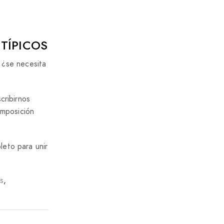
TÍPICOS
, ¿se necesita
cribirnos
omposición
leto para unir
s
,