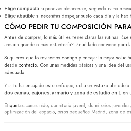
si priorizas almacenaje, segunda cama ocasi
Elige compacta
si necesitas despejar suelo cada día y la habi
Elige abatible
CÓMO PEDIR TU COMPOSICIÓN PARA
Antes de comprar, lo más útil es tener claras las rutinas: ¿se
armario grande o más estantería?, ¿qué lado conviene para la
Si quieres que lo revisemos contigo y encajar la mejor solució
desde
contacto
. Con unas medidas básicas y una idea del uso
adecuada.
Y si te ha encajado este enfoque, echa un vistazo al modelo 
en u
dos camas, cajones, armario y zona de estudio en L
Etiquetas:
camas nido
,
dormitorio juvenil
,
dormitorios juveniles
optimización del espacio
,
pisos pequeños Madrid
,
zona de es