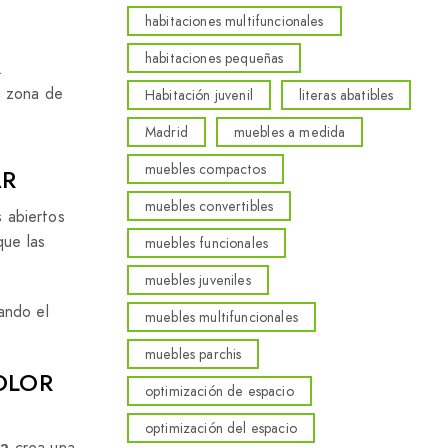
habitaciones multifuncionales
habitaciones pequeñas
.
la zona de
Habitación juvenil
literas abatibles
Madrid
muebles a medida
muebles compactos
AR
muebles convertibles
 abiertos
que las
muebles funcionales
muebles juveniles
uando el
muebles multifuncionales
muebles parchis
OLOR
optimización de espacio
optimización del espacio
crea una
ta