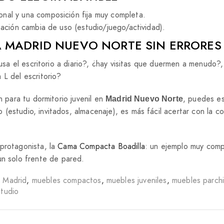
onal y una composición fija muy completa.
tación cambia de uso (estudio/juego/actividad).
 MADRID NUEVO NORTE SIN ERRORES 
 usa el escritorio a diario?, ¿hay visitas que duermen a menudo?
 L del escritorio?
n para tu dormitorio juvenil en
, puedes es
Madrid Nuevo Norte
 (estudio, invitados, almacenaje), es más fácil acertar con la c
protagonista, la
Cama Compacta Boadilla
: un ejemplo muy comp
n solo frente de pared.
,
Madrid
,
muebles compactos
,
muebles juveniles
,
muebles parchi
tudio