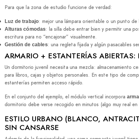
Para que la zona de estudio funcione de verdad:
: mejor una lámpara orientable o un punto de l
Luz de trabajo
: la silla debe entrar bien y permitir una 
Alturas cómodas
escritura para no “encajonar” visualmente.
: una regleta fijada y algún pasacables sen
Gestión de cables
ARMARIO + ESTANTERÍAS ABIERTAS:
Un dormitorio juvenil necesita una mezcla: almacenamiento c
para libros, cajas y objetos personales. En este tipo de comp
estanterías permiten acceso rápido.
En el conjunto del ejemplo, el módulo vertical incorpora
arma
dormitorio debe verse recogido en minutos (algo muy real en la
ESTILO URBANO (BLANCO, ANTRACIT
SIN CANSARSE
Además de la funcionalidad, una cama compacta juvenil tiene