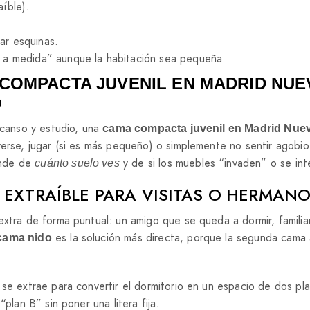
íble).
ar esquinas.
o a medida” aunque la habitación sea pequeña.
COMPACTA JUVENIL EN MADRID NUE
O
scanso y estudio, una
cama compacta juvenil en Madrid Nue
verse, jugar (si es más pequeño) o simplemente no sentir agobio
ende de
y de si los muebles “invaden” o se int
cuánto suelo ves
 EXTRAÍBLE PARA VISITAS O HERMAN
extra de forma puntual: un amigo que se queda a dormir, familia
es la solución más directa, porque la segunda cama
cama nido
r se extrae para convertir el dormitorio en un espacio de dos pla
plan B” sin poner una litera fija.