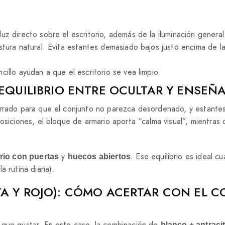
uz directo sobre el escritorio, además de la iluminación general
postura natural. Evita estantes demasiado bajos justo encima de 
cillo ayudan a que el escritorio se vea limpio.
 EQUILIBRIO ENTRE OCULTAR Y ENSEÑ
errado para que el conjunto no parezca desordenado, y estantes
osiciones, el bloque de armario aporta “calma visual”, mientras 
y
. Ese equilibrio es ideal c
rio con puertas
huecos abiertos
 rutina diaria).
A Y ROJO): CÓMO ACERTAR CON EL C
 que gustar. En este caso, la combinación de
blanco + antraci