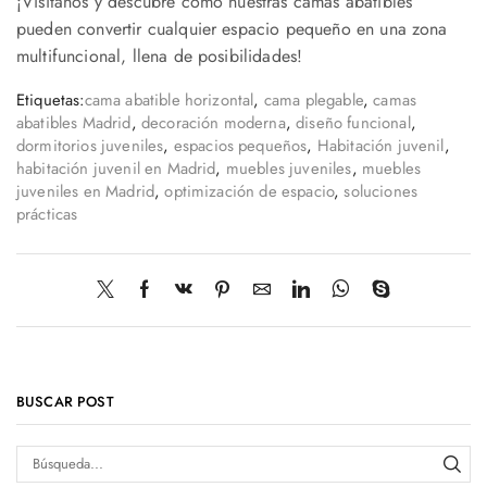
¡Visítanos y descubre cómo nuestras camas abatibles
pueden convertir cualquier espacio pequeño en una zona
multifuncional, llena de posibilidades!
Etiquetas:
cama abatible horizontal
,
cama plegable
,
camas
abatibles Madrid
,
decoración moderna
,
diseño funcional
,
dormitorios juveniles
,
espacios pequeños
,
Habitación juvenil
,
habitación juvenil en Madrid
,
muebles juveniles
,
muebles
juveniles en Madrid
,
optimización de espacio
,
soluciones
prácticas
BUSCAR POST