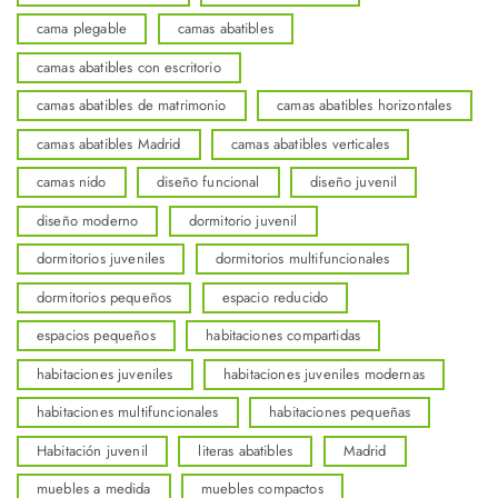
cama plegable
camas abatibles
camas abatibles con escritorio
camas abatibles de matrimonio
camas abatibles horizontales
camas abatibles Madrid
camas abatibles verticales
camas nido
diseño funcional
diseño juvenil
diseño moderno
dormitorio juvenil
dormitorios juveniles
dormitorios multifuncionales
dormitorios pequeños
espacio reducido
espacios pequeños
habitaciones compartidas
habitaciones juveniles
habitaciones juveniles modernas
habitaciones multifuncionales
habitaciones pequeñas
Habitación juvenil
literas abatibles
Madrid
muebles a medida
muebles compactos