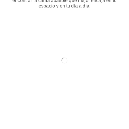
encontrar la cama abatible que mejor encaja en tu
espacio y en tu día a día.