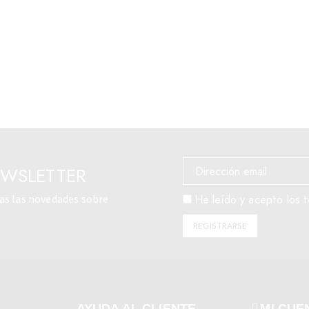
EWSLETTER
das las novedades sobre
He leído y acepto los t
AYUDA AL CLIENTE
MI CUE