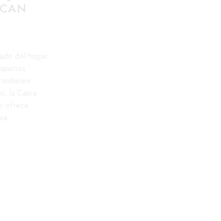
SCAN
COMPARTIDO EN MADRID
PUEBLO NUEVO: ...
31/07/2026
HABITACIÓN COMPARTIDA
rado del hogar
EN MADRID SAN ISIDRO:
espacios
LITERA ...
combinen
24/07/2026
io, la Cama
SALÓN MULTIUSO EN
lo ofrece
TETUÁN: CAMA ABATIBLE
ara
DE ...
17/07/2026
ETIQUETAS POPULARES DE LOS POST
ahorro de espacio
cama abatible