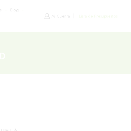
s
Blog
Mi Cuenta
Lista de Presupuestos
ID
BUSCAR POST
ZUELA