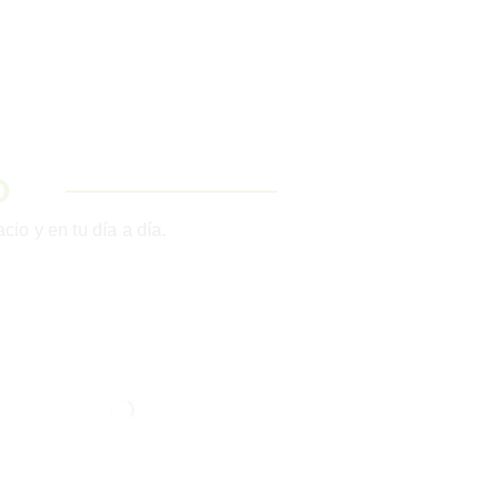
zona de estudio
O
io y en tu día a día.