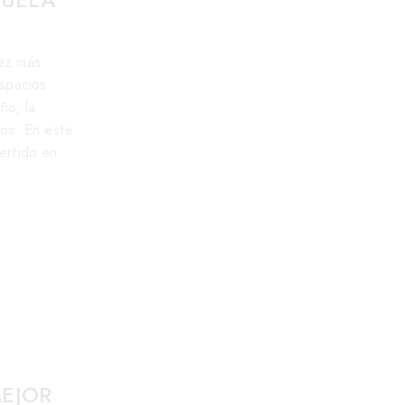
CATEGORÍAS DEL BLOG
vez más
Camas Abatibles
(33)
espacios
Consejos
(24)
ño, la
Muebles
(26)
jos. En este
vertido en
Trabajos realizados
(3)
ÚLTIMOS POST PUBLICADOS
HABITACIÓN JUVENIL
COMPARTIDA EN
CONCEPCIÓN: LITERA
ABATIBLE ...
07/08/2026
MEJOR
DORMITORIO JUVENIL