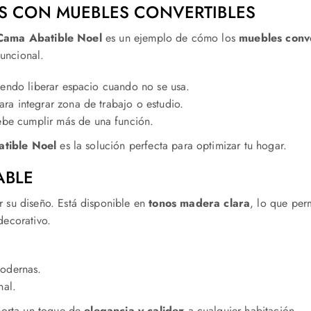
ES CON MUEBLES CONVERTIBLES
Cama Abatible Noel
es un ejemplo de cómo los
muebles conve
funcional.
iendo liberar espacio cuando no se usa.
ara integrar zona de trabajo o estudio.
be cumplir más de una función.
tible Noel
es la solución perfecta para optimizar tu hogar.
ABLE
 su diseño. Está disponible en
tonos madera clara
, lo que per
decorativo.
modernas.
nal.
porta un toque de
elegancia y calidez
a cualquier habitación.