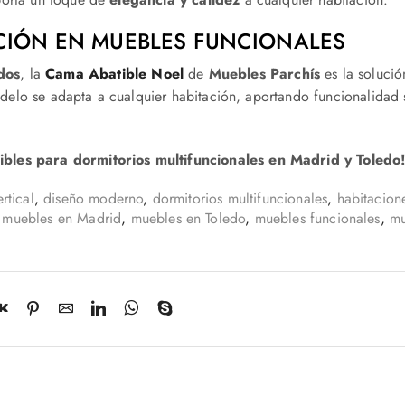
PCIÓN EN MUEBLES FUNCIONALES
dos
, la
Cama Abatible Noel
de
Muebles Parchís
es la solució
modelo se adapta a cualquier habitación, aportando funcionalidad 
ibles para dormitorios multifuncionales en Madrid y Toledo
rtical
,
diseño moderno
,
dormitorios multifuncionales
,
habitacion
,
muebles en Madrid
,
muebles en Toledo
,
muebles funcionales
,
mu