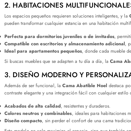
2. HABITACIONES MULTIFUNCIONAL
Los espacios pequeños requieren soluciones inteligentes, y la
pueden transformar cualquier estancia en una habitación multi
Perfecta para dormitorios juveniles o de invitados
, permit
Compatible con escritorios y almacenamiento adicional
, p
Ideal para apartamentos pequeños
, donde cada mueble de
Si buscas muebles que se adapten a tu día a día, la
Cama Aba
3. DISEÑO MODERNO Y PERSONALIZ
Además de ser funcional, la
Cama Abatible Noel
destaca por
contraste elegante y una integración fácil con cualquier estilo 
Acabados de alta calidad
, resistentes y duraderos.
Colores neutros y combinables
, ideales para habitaciones 
Diseño compacto
, sin perder el confort de una cama tradicio
Este modelo no solo maximiza el espacio, sino que también a