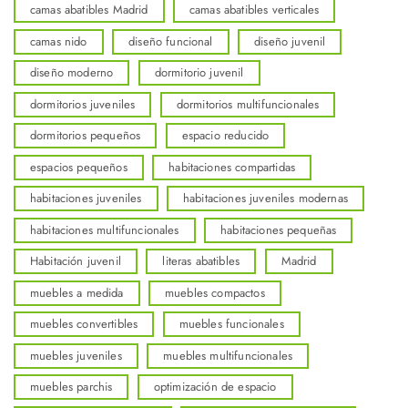
camas abatibles Madrid
camas abatibles verticales
camas nido
diseño funcional
diseño juvenil
diseño moderno
dormitorio juvenil
dormitorios juveniles
dormitorios multifuncionales
dormitorios pequeños
espacio reducido
espacios pequeños
habitaciones compartidas
habitaciones juveniles
habitaciones juveniles modernas
habitaciones multifuncionales
habitaciones pequeñas
Habitación juvenil
literas abatibles
Madrid
muebles a medida
muebles compactos
muebles convertibles
muebles funcionales
muebles juveniles
muebles multifuncionales
muebles parchis
optimización de espacio