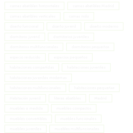
camas abatibles horizontales
camas abatibles Madrid
camas abatibles verticales
camas nido
diseño funcional
diseño juvenil
diseño moderno
dormitorio juvenil
dormitorios juveniles
dormitorios multifuncionales
dormitorios pequeños
espacio reducido
espacios pequeños
habitaciones compartidas
habitaciones juveniles
habitaciones juveniles modernas
habitaciones multifuncionales
habitaciones pequeñas
Habitación juvenil
literas abatibles
Madrid
muebles a medida
muebles compactos
muebles convertibles
muebles funcionales
muebles juveniles
muebles multifuncionales