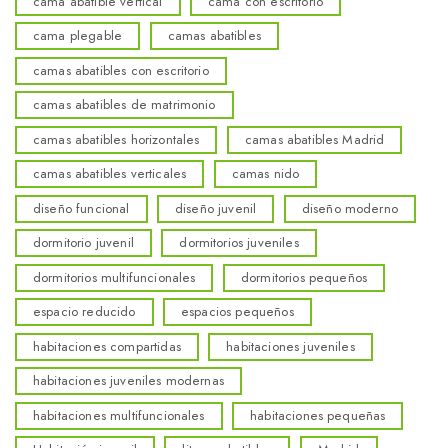
cama abatible vertical
cama con escritorio
cama plegable
camas abatibles
camas abatibles con escritorio
camas abatibles de matrimonio
camas abatibles horizontales
camas abatibles Madrid
camas abatibles verticales
camas nido
diseño funcional
diseño juvenil
diseño moderno
dormitorio juvenil
dormitorios juveniles
dormitorios multifuncionales
dormitorios pequeños
espacio reducido
espacios pequeños
habitaciones compartidas
habitaciones juveniles
habitaciones juveniles modernas
habitaciones multifuncionales
habitaciones pequeñas