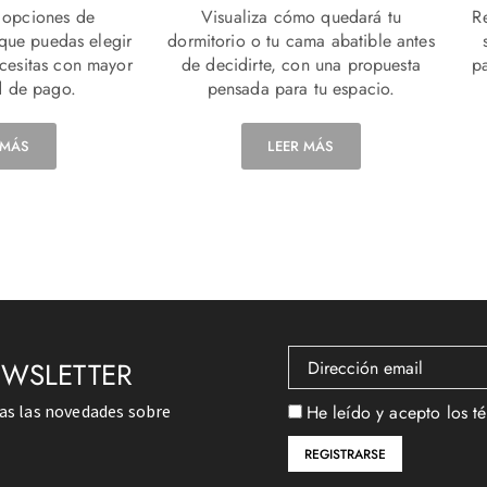
 opciones de
Visualiza cómo quedará tu
R
 que puedas elegir
dormitorio o tu cama abatible antes
ecesitas con mayor
de decidirte, con una propuesta
p
 de pago.
pensada para tu espacio.
 MÁS
LEER MÁS
EWSLETTER
das las novedades sobre
He leído y acepto los t