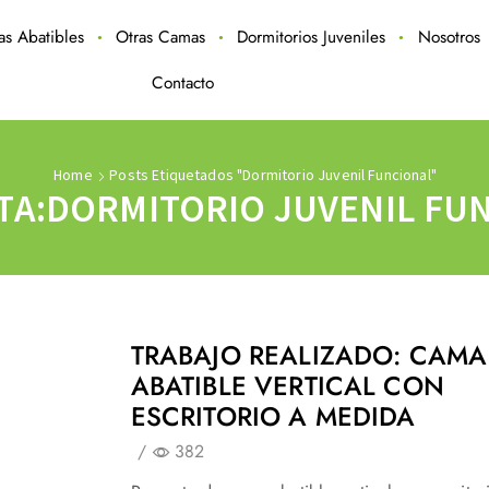
ras Abatibles
Otras Camas
Dormitorios Juveniles
Nosotros
Contacto
Home
Posts Etiquetados "dormitorio Juvenil Funcional"
TA:DORMITORIO JUVENIL FU
TRABAJO REALIZADO: CAMA
ABATIBLE VERTICAL CON
ESCRITORIO A MEDIDA
/
382