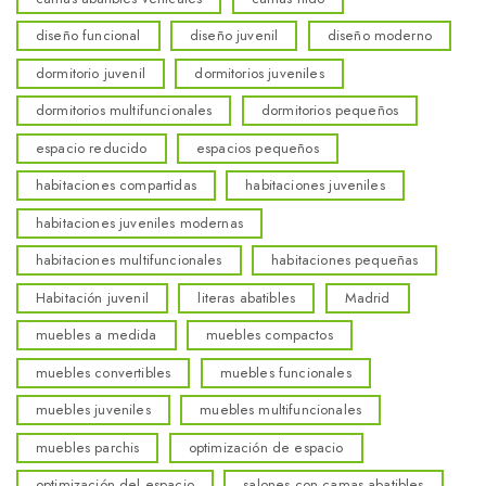
diseño funcional
diseño juvenil
diseño moderno
dormitorio juvenil
dormitorios juveniles
dormitorios multifuncionales
dormitorios pequeños
espacio reducido
espacios pequeños
habitaciones compartidas
habitaciones juveniles
habitaciones juveniles modernas
habitaciones multifuncionales
habitaciones pequeñas
Habitación juvenil
literas abatibles
Madrid
muebles a medida
muebles compactos
muebles convertibles
muebles funcionales
muebles juveniles
muebles multifuncionales
muebles parchis
optimización de espacio
optimización del espacio
salones con camas abatibles