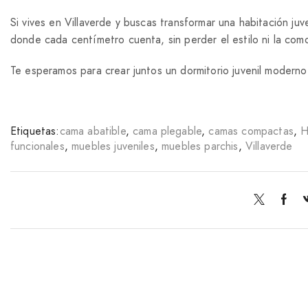
Si vives en Villaverde y buscas transformar una habitación j
donde cada centímetro cuenta, sin perder el estilo ni la com
Te esperamos para crear juntos un dormitorio juvenil moderno 
Etiquetas:
cama abatible
,
cama plegable
,
camas compactas
,
H
funcionales
,
muebles juveniles
,
muebles parchis
,
Villaverde