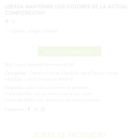
¿DESEA MANTENER LOS COLORES DE LA ACTUAL
COMPOSICIÓN?
Si
Quiero elegir colores
AÑADIR AL PRESUPUESTO
SKU:
Litera Abatible Escritorio Nº45
Categorías:
Camas y Literas Abatibles para Pladur
,
Literas
Abatibles con Escritorio en Madrid
Etiquetas:
cama mesa
,
dormitorios juveniles
,
litera abatible con escritorio
,
litera con mesa
,
literas abatibles con escritorio
,
muebles juveniles
Compartir:
SOBRE EL PRODUCTO