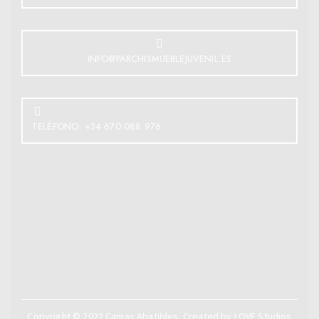
INFO@PARCHISMUEBLEJUVENIL.ES
TELÉFONO: +34 670 088 976
Copyright © 2022
Camas Abatibles
. Created by
LOVE Studios