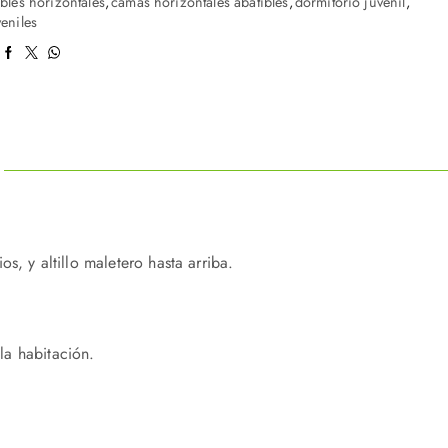
bles horizontales
,
camas horizontales abatibles
,
dormitorio juvenil
,
eniles
, y altillo maletero hasta arriba.
la habitación.