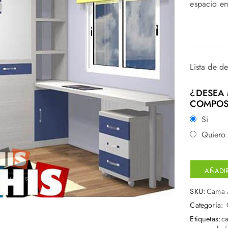
espacio en
Lista de d
¿DESEA 
COMPOS
Si
Quiero 
AÑADIR
SKU:
Cama A
Categoría:
Etiquetas:
ca