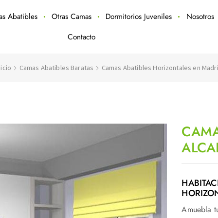
ras Abatibles
Otras Camas
Dormitorios Juveniles
Nosotros
Contacto
nicio
Camas Abatibles Baratas
Camas Abatibles Horizontales en Madr
CAMA
ALC
HABITAC
HORIZO
Amuebla 