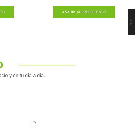
STO
AÑADIR AL PRESUPUESTO
O
io y en tu día a día.