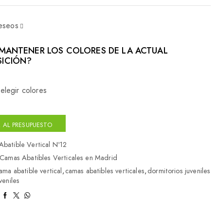
deseos
MANTENER LOS COLORES DE LA ACTUAL
ICIÓN?
elegir colores
 AL PRESUPUESTO
batible Vertical Nº12
Camas Abatibles Verticales en Madrid
ama abatible vertical
,
camas abatibles verticales
,
dormitorios juveniles
veniles