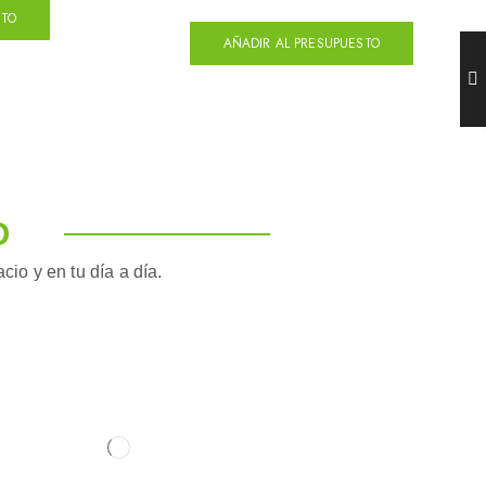
STO
AÑADIR AL PRESUPUESTO
O
io y en tu día a día.