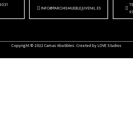
8031
T
INFO@PARCHISMUEBLEJUVENIL.ES
9
Copyright © 2022
Camas Abatibles
. Created by
LOVE Studios