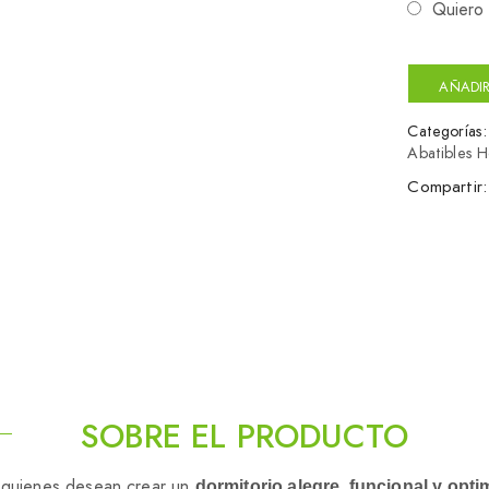
Quiero 
AÑADIR
Categorías
Abatibles H
Compartir:
SOBRE EL PRODUCTO
a quienes desean crear un
dormitorio alegre, funcional y opt