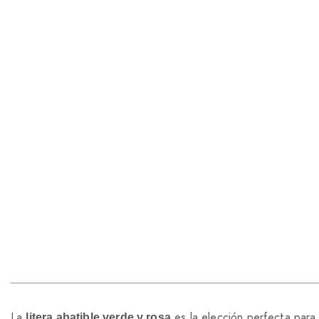
La
es la elección perfecta par
litera abatible verde y rosa