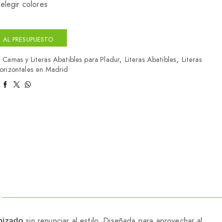
elegir colores
 AL PRESUPUESTO
:
Camas y Literas Abatibles para Pladur
,
Literas Abatibles
,
Literas
orizontales en Madrid
sin renunciar al estilo. Diseñada para aprovechar al
imizado