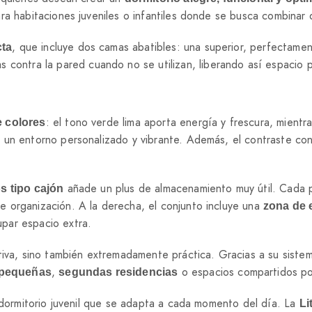
ara habitaciones juveniles o infantiles donde se busca combin
, que incluye dos camas abatibles: una superior, perfectament
cta
tra la pared cuando no se utilizan, liberando así espacio par
: el tono verde lima aporta energía y frescura, mientra
 colores
 un entorno personalizado y vibrante. Además, el contraste con
añade un plus de almacenamiento muy útil. Cada p
s tipo cajón
 organización. A la derecha, el conjunto incluye una
zona de e
par espacio extra.
iva, sino también extremadamente práctica. Gracias a su sistem
,
o espacios compartidos po
 pequeñas
segundas residencias
n dormitorio juvenil que se adapta a cada momento del día. La
Li