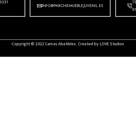
8031
T
INFO@PARCHISMUEBLEJUVENIL.ES
9
Copyright © 2022
Camas Abatibles
. Created by
LOVE Studios