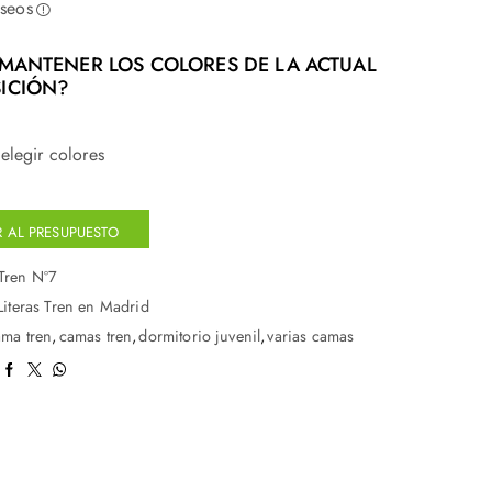
eseos
MANTENER LOS COLORES DE LA ACTUAL
ICIÓN?
elegir colores
 AL PRESUPUESTO
Tren Nº7
Literas Tren en Madrid
ama tren
,
camas tren
,
dormitorio juvenil
,
varias camas