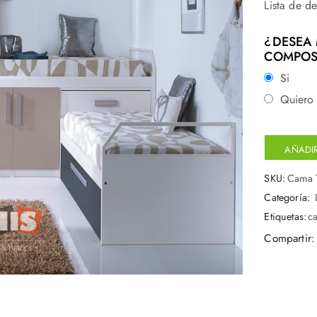
Lista de d
¿DESEA 
COMPOS
Si
Quiero 
AÑADIR
SKU:
Cama 
Categoría:
Etiquetas:
c
Compartir: