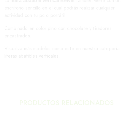
La l
también viene con un
itera abatible vertical Belvis
escritorio sencillo en el cual podrás realizar cualquier
actividad con tu pc o portátil.
Combinado en color pino con chocolate y tiradores
encastrados.
Visualiza más modelos como este en nuestra categoría
literas abatibles verticales
.
PRODUCTOS RELACIONADOS