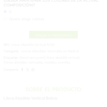
¿DESEA MANTENER LOS COLORES DE LA ACTUAL
COMPOSICIÓN?
Si
Quiero elegir colores
AÑADIR AL PRESUPUESTO
SKU:
Litera Abatible Vertical Nº50
Categoría:
Literas Abatibles Verticales en Madrid
Etiquetas:
dormitorio juvenil
,
litera abatible vertical
,
literas abatibles verticales
,
muebles juveniles
Compartir:
SOBRE EL PRODUCTO
Litera Abatible Vertical Belvis