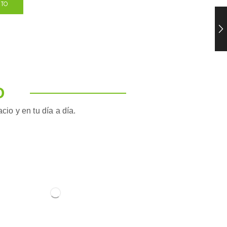
STO
O
io y en tu día a día.