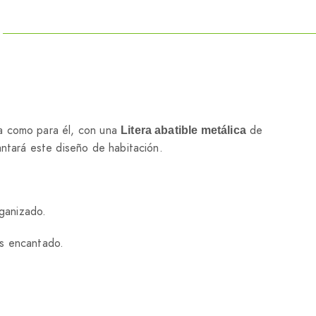
la como para él, con una
de
Litera abatible metálica
antará este diseño de habitación.
rganizado.
as encantado.