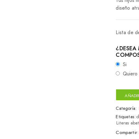
Tus hijos 
diseño atr
Lista de 
¿DESEA 
COMPOS
Si
Quiero 
AÑADIR
Categoría:
Etiquetas:
d
Literas aba
Compartir: