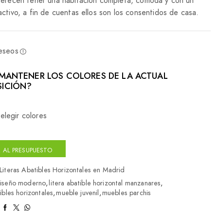
merecen tener una habitación completa, cómoda y con un
activo, a fin de cuentas ellos son los consentidos de casa.
deseos
MANTENER LOS COLORES DE LA ACTUAL
ICIÓN?
elegir colores
 AL PRESUPUESTO
Literas Abatibles Horizontales en Madrid
iseño moderno
,
litera abatible horizontal manzanares
,
tibles horizontales
,
mueble juvenil
,
muebles parchis