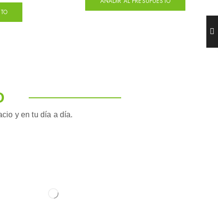
AÑADIR AL PRESUPUESTO
STO
O
io y en tu día a día.