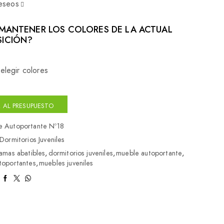
deseos
MANTENER LOS COLORES DE LA ACTUAL
ICIÓN?
elegir colores
 AL PRESUPUESTO
e Autoportante Nº18
Dormitorios Juveniles
amas abatibles
,
dormitorios juveniles
,
mueble autoportante
,
toportantes
,
muebles juveniles