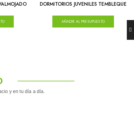
 VALMOJADO
DORMITORIOS JUVENILES TEMBLEQUE
STO
AÑADIR AL PRESUPUESTO
O
io y en tu día a día.