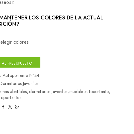
deseos
MANTENER LOS COLORES DE LA ACTUAL
ICIÓN?
elegir colores
 AL PRESUPUESTO
e Autoportante Nº34
Dormitorios Juveniles
amas abatibles
,
dormitorios juveniles
,
mueble autoportante
,
toportantes