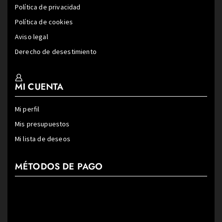
Política de privacidad
Política de cookies
Aviso legal
Derecho de desestimiento
MI CUENTA
Mi perfil
Mis presupuestos
Mi lista de deseos
MÉTODOS DE PAGO