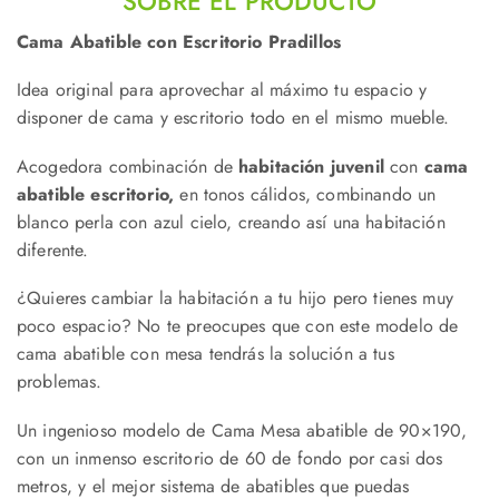
SOBRE EL PRODUCTO
Cama Abatible con Escritorio Pradillos
Idea original para aprovechar al máximo tu espacio y
disponer de cama y escritorio todo en el mismo mueble.
Acogedora combinación de
habitación juvenil
con
cama
abatible escritorio,
en tonos cálidos, combinando un
blanco perla con azul cielo, creando así una habitación
diferente.
¿Quieres cambiar la habitación a tu hijo pero tienes muy
poco espacio? No te preocupes que con este modelo de
cama abatible con mesa tendrás la solución a tus
problemas.
Un ingenioso modelo de Cama Mesa abatible de 90×190,
con un inmenso escritorio de 60 de fondo por casi dos
metros, y el mejor sistema de abatibles que puedas