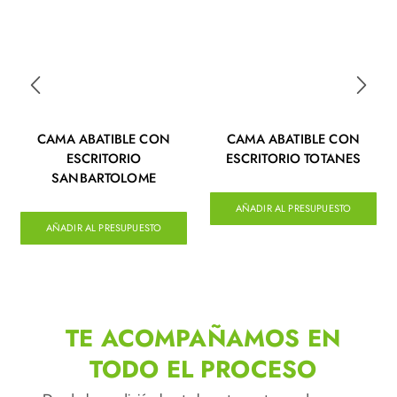
CAMA ABATIBLE CON
CAMA ABATIBLE CON
ESCRITORIO
ESCRITORIO TOTANES
SANBARTOLOME
AÑADIR AL PRESUPUESTO
AÑADIR AL PRESUPUESTO
TE ACOMPAÑAMOS EN
TODO EL PROCESO