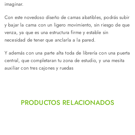
imaginar.
Con este novedoso diseño de camas abatibles, podrás subir
y bajar la cama con un ligero movimiento, sin riesgo de que
venza, ya que es una estructura firme y estable sin
necesidad de tener que anclarla a la pared.
Y además con una parte alta toda de librería con una puerta
central, que completaran tu zona de estudio, y una mesita
auxiliar con tres cajones y ruedas
PRODUCTOS RELACIONADOS