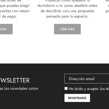
 opciones de
Visualiza cómo quedará tu
R
 que puedas elegir
dormitorio o tu cama abatible antes
ecesitas con mayor
de decidirte, con una propuesta
p
 de pago.
pensada para tu espacio.
 MÁS
LEER MÁS
EWSLETTER
das las novedades sobre
He leído y acepto los t