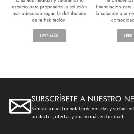
Tomamos medidas y valoramos tu
Te ofrecemos
espacio para proponerte la solución
financiación para
más adecuada según la distribución
la solución que n
de la habitación.
comodidad
LEER MÁS
LEER
SUBSCRÍBETE A NUESTRO N
Súmate a nuestro boletín de noticias y recibe to
productos, ofertas y mucho más en tu email.